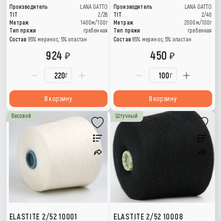
Производитель
LANA GATTO
Производитель
LANA GATTO
TIT
2/28
TIT
2/40
Метраж
1400м/100г
Метраж
2000м/100г
Тип пряжи
гребенная
Тип пряжи
гребенная
Состав
95% меринос, 5% эластан
Состав
95% меринос, 5% эластан
924
450
г
г
В корзину
В корзину
Весовой
Штучный
ELASTITE 2/52 10001
ELASTITE 2/52 10008