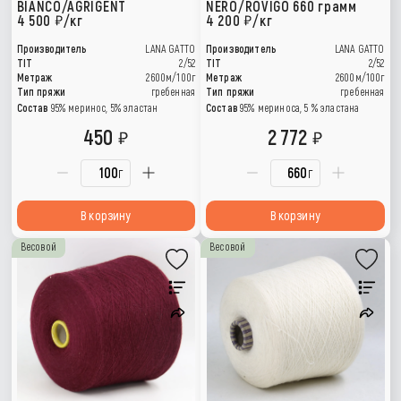
BIANCO/AGRIGENT
NERO/ROVIGO 660 грамм
4 500
/кг
4 200
/кг
Производитель
LANA GATTO
Производитель
LANA GATTO
TIT
2/52
TIT
2/52
Метраж
2600м/100г
Метраж
2600м/100г
Тип пряжи
гребенная
Тип пряжи
гребенная
Состав
95% меринос, 5% эластан
Состав
95% мериноса, 5 % эластана
450
2 772
г
г
В корзину
В корзину
Весовой
Весовой