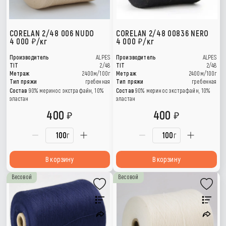
CORELAN 2/48 006 NUDO
CORELAN 2/48 00836 NERO
4 000
/кг
4 000
/кг
Производитель
ALPES
Производитель
ALPES
TIT
2/48
TIT
2/48
Метраж
2400м/100г
Метраж
2400м/100г
Тип пряжи
гребенная
Тип пряжи
гребенная
Состав
90% меринос экстрафайн, 10%
Состав
90% меринос экстрафайн, 10%
эластан
эластан
400
400
г
г
В корзину
В корзину
Весовой
Весовой