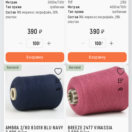
Метраж
3000м/100г
TIT
2/80
Тип пряжи
гребенная
Метраж
4000м/100г
Тип пряжи
гребенная
Состав
74% меринос эксрафайн, 26%
эластан
Состав
74% меринос эксрафайн, 26%
эластан
390
390
г
г
В корзину
В корзину
Весовой
Весовой
AMBRA 2/80 83018 BLU NAVY
BREEZE 2477 VINASSIA