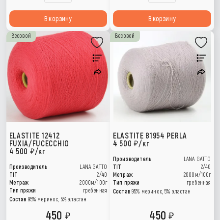
В корзину
В корзину
Весовой
Весовой
ELASTITE 12412
ELASTITE 81954 PERLA
FUXIA/FUCECCHIO
4 500
/кг
4 500
/кг
Производитель
LANA GATTO
Производитель
LANA GATTO
TIT
2/40
TIT
2/40
Метраж
2000м/100г
Метраж
2000м/100г
Тип пряжи
гребенная
Тип пряжи
гребенная
Состав
95% меринос, 5% эластан
Состав
95% меринос, 5% эластан
450
450