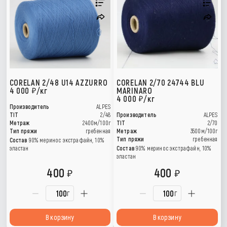
CORELAN 2/48 U14 AZZURRO
CORELAN 2/70 24744 BLU
4 000
/кг
MARINARO
4 000
/кг
Производитель
ALPES
TIT
2/48
Производитель
ALPES
Метраж
2400м/100г
TIT
2/70
Тип пряжи
гребенная
Метраж
3500м/100г
Тип пряжи
гребенная
Состав
90% меринос экстрафайн, 10%
эластан
Состав
90% меринос экстрафайн, 10%
эластан
400
400
г
г
В корзину
В корзину