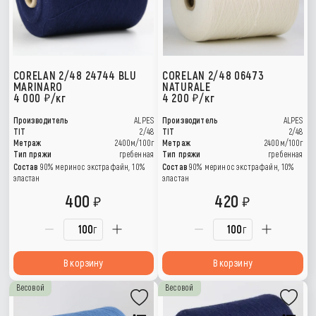
CORELAN 2/48 24744 BLU
CORELAN 2/48 06473
MARINARO
NATURALE
4 000
/кг
4 200
/кг
Производитель
ALPES
Производитель
ALPES
TIT
2/48
TIT
2/48
Метраж
2400м/100г
Метраж
2400м/100г
Тип пряжи
гребенная
Тип пряжи
гребенная
Состав
90% меринос экстрафайн, 10%
Состав
90% меринос экстрафайн, 10%
эластан
эластан
400
420
г
г
В корзину
В корзину
Весовой
Весовой