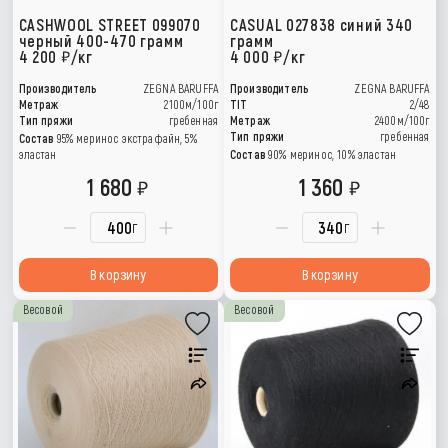
CASHWOOL STREET 099070
CASUAL 027838 синий 340
черный 400-470 грамм
грамм
4 200
/кг
4 000
/кг
Производитель
ZEGNA BARUFFA
Производитель
ZEGNA BARUFFA
Метраж
2100м/100г
TIT
2/48
Тип пряжи
гребенная
Метраж
2400м/100г
Тип пряжи
гребенная
Состав
95% меринос экстрафайн, 5%
эластан
Состав
90% меринос, 10% эластан
1 680
1 360
г
г
В корзину
В корзину
Весовой
Весовой