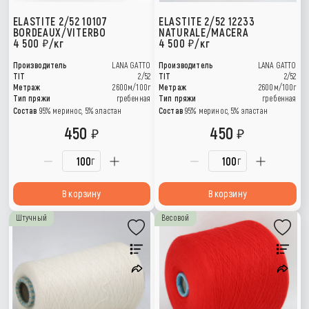
ELASTITE 2/52 10107
ELASTITE 2/52 12233
BORDEAUX/VITERBO
NATURALE/MACERA
4 500
/кг
4 500
/кг
Производитель
LANA GATTO
Производитель
LANA GATTO
TIT
2/52
TIT
2/52
Метраж
2600м/100г
Метраж
2600м/100г
Тип пряжи
гребенная
Тип пряжи
гребенная
Состав
95% меринос, 5% эластан
Состав
95% меринос, 5% эластан
450
450
г
г
В корзину
В корзину
Штучный
Весовой