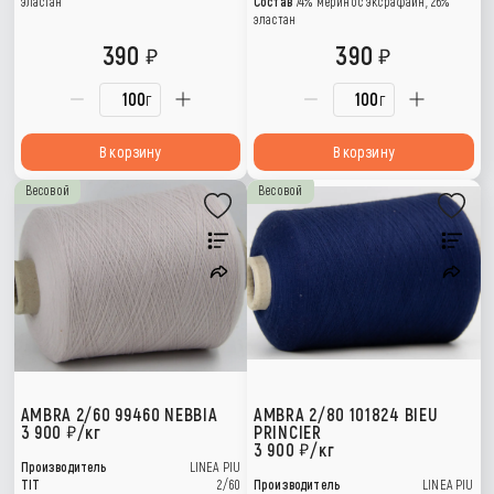
эластан
Состав
74% меринос эксрафайн, 26%
эластан
390
390
г
г
В корзину
В корзину
Весовой
Весовой
AMBRA 2/60 99460 NEBBIA
AMBRA 2/80 101824 BIEU
3 900
/кг
PRINCIER
3 900
/кг
Производитель
LINEA PIU
TIT
2/60
Производитель
LINEA PIU