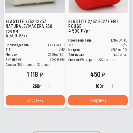
ELASTITE 2/52 12233
ELASTITE 2/52 96277 FEU
NATURALE/MACERA 260
ROUGE
грамм
4 500
/кг
4 300
/кг
Производитель
LANA GATTO
Производитель
LANA GATTO
TIT
2/52
TIT
2/52
Метраж
2600м/100г
Метраж
2600м/100г
Тип пряжи
гребенная
Тип пряжи
гребенная
Состав
95% меринос, 5% эластан
Состав
95% меринос, 5% эластан
1 118
450
г
г
В корзину
В корзину