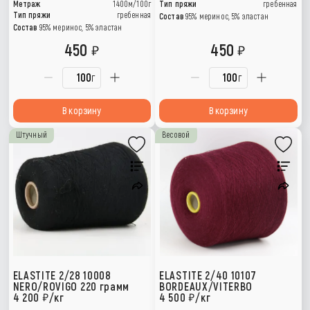
Метраж
1400м/100г
Тип пряжи
гребенная
Тип пряжи
гребенная
Состав
95% меринос, 5% эластан
Состав
95% меринос, 5% эластан
450
450
г
г
В корзину
В корзину
Штучный
Весовой
ELASTITE 2/28 10008
ELASTITE 2/40 10107
NERO/ROVIGO 220 грамм
BORDEAUX/VITERBO
4 200
/кг
4 500
/кг