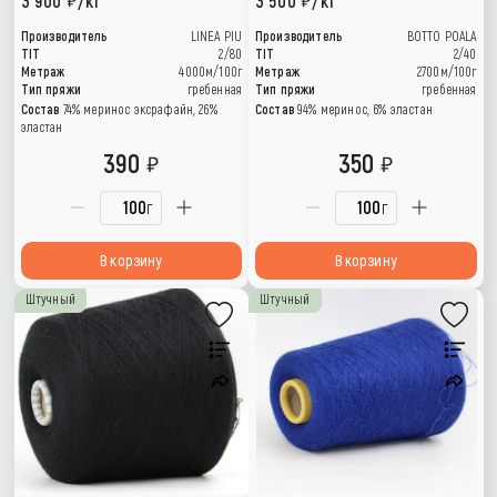
3 900
/кг
3 500
/кг
Производитель
LINEA PIU
Производитель
BOTTO POALA
TIT
2/80
TIT
2/40
Метраж
4000м/100г
Метраж
2700м/100г
Тип пряжи
гребенная
Тип пряжи
гребенная
Состав
74% меринос эксрафайн, 26%
Состав
94% меринос, 6% эластан
эластан
390
350
г
г
В корзину
В корзину
Штучный
Штучный