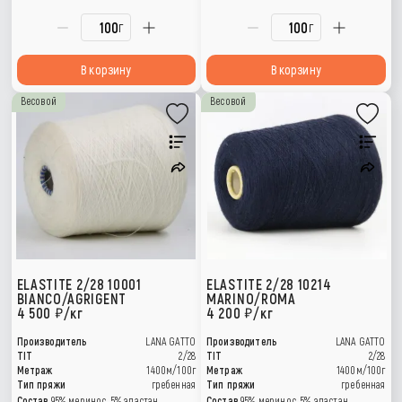
г
г
В корзину
В корзину
Весовой
Весовой
ELASTITE 2/28 10001
ELASTITE 2/28 10214
BIANCO/AGRIGENT
MARINO/ROMA
4 500
/кг
4 200
/кг
Производитель
LANA GATTO
Производитель
LANA GATTO
TIT
2/28
TIT
2/28
Метраж
1400м/100г
Метраж
1400м/100г
Тип пряжи
гребенная
Тип пряжи
гребенная
Состав
95% меринос, 5% эластан
Состав
95% меринос, 5% эластан