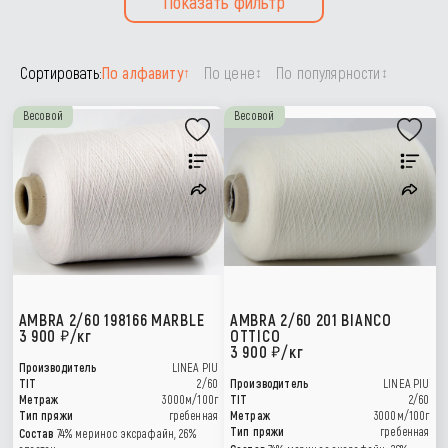
Показать фильтр
Сортировать:
По алфавиту
По цене
По популярности
↑
↕
↕
Весовой
Весовой
AMBRA 2/60 198166 MARBLE
AMBRA 2/60 201 BIANCO
3 900
/кг
OTTICO
3 900
/кг
Производитель
LINEA PIU
TIT
2/60
Производитель
LINEA PIU
Метраж
3000м/100г
TIT
2/60
Тип пряжи
гребенная
Метраж
3000м/100г
Тип пряжи
гребенная
Состав
74% меринос эксрафайн, 26%