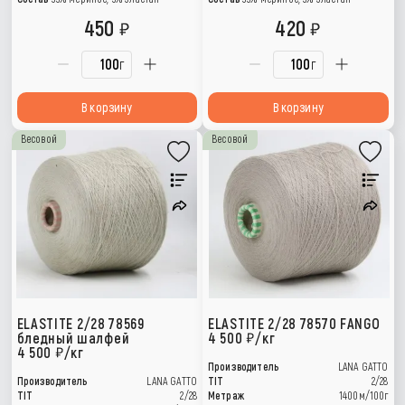
450
420
г
г
В корзину
В корзину
Весовой
Весовой
ELASTITE 2/28 78569
ELASTITE 2/28 78570 FANGO
бледный шалфей
4 500
/кг
4 500
/кг
Производитель
LANA GATTO
Производитель
LANA GATTO
TIT
2/28
TIT
2/28
Метраж
1400м/100г