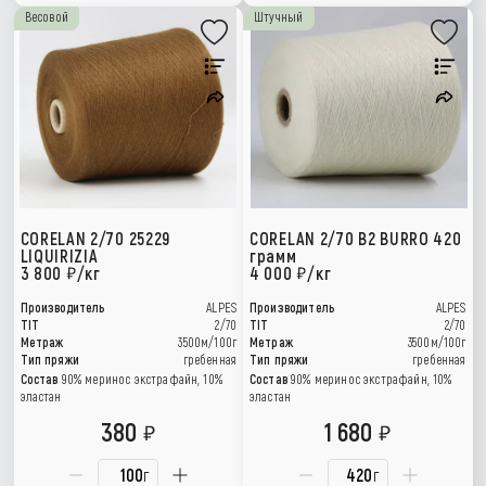
Весовой
Штучный
CORELAN 2/70 25229
CORELAN 2/70 B2 BURRO 420
LIQUIRIZIA
грамм
3 800
/кг
4 000
/кг
Производитель
ALPES
Производитель
ALPES
TIT
2/70
TIT
2/70
Метраж
3500м/100г
Метраж
3500м/100г
Тип пряжи
гребенная
Тип пряжи
гребенная
Состав
90% меринос экстрафайн, 10%
Состав
90% меринос экстрафайн, 10%
эластан
эластан
380
1 680
г
г