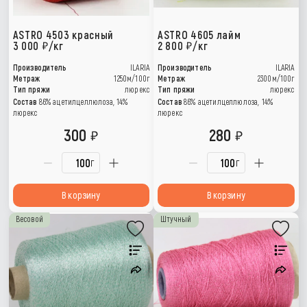
ASTRO 4503 красный
ASTRO 4605 лайм
3 000
/кг
2 800
/кг
Производитель
ILARIA
Производитель
ILARIA
Метраж
1250м/100г
Метраж
2300м/100г
Тип пряжи
люрекс
Тип пряжи
люрекс
Состав
86% ацетилцеллюлоза, 14%
Состав
86% ацетилцеллюлоза, 14%
люрекс
люрекс
300
280
г
г
В корзину
В корзину
Весовой
Штучный