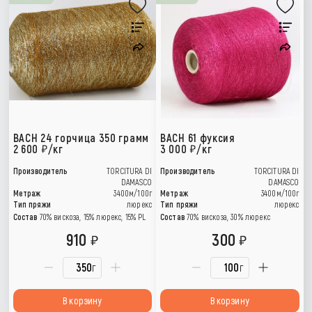
BACH 24 горчица 350 грамм
BACH 61 фуксия
2 600
/кг
3 000
/кг
Производитель
TORCITURA DI
Производитель
TORCITURA DI
DAMASCO
DAMASCO
Метраж
3400м/100г
Метраж
3400м/100г
Тип пряжи
люрекс
Тип пряжи
люрекс
Состав
70% вискоза, 15% люрекс, 15% РL
Состав
70% вискоза, 30% люрекс
910
300
г
г
В корзину
В корзину