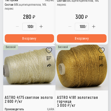
Состав
86% ацетилцеллюлоза, 14%
Состав
86% ацетилцеллюлоза, 14%
люрекс
люрекс
280
300
г
г
В корзину
В корзину
Весовой
Весовой
ASTRO 4175 светлое золото
ASTRO 4181 золотистая
2 600
/кг
горчица
3 000
/кг
Производитель
ILARIA