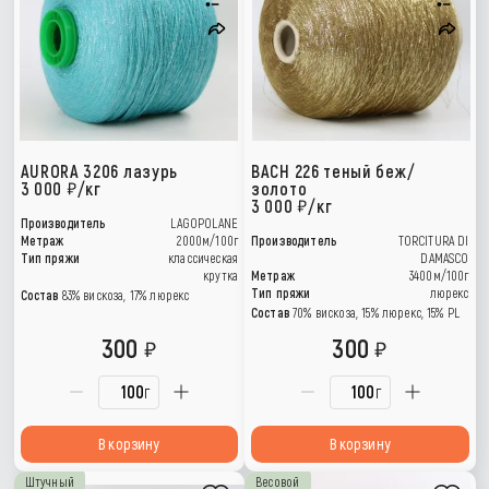
AURORA 3206 лазурь
BACH 226 теный беж/
3 000
/кг
золото
3 000
/кг
Производитель
LAGOPOLANE
Метраж
2000м/100г
Производитель
TORCITURA DI
Тип пряжи
классическая
DAMASCO
крутка
Метраж
3400м/100г
Тип пряжи
люрекс
Состав
83% вискоза, 17% люрекс
Состав
70% вискоза, 15% люрекс, 15% РL
300
300
г
г
В корзину
В корзину
Штучный
Весовой