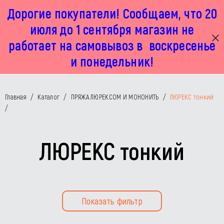
Дорогие покупатели! Сообщаем, что 20
г. Москва, Маленковская 32 стр 2А
+7 925 449 67 92
пн-пт с 11:00 до 19:00, сб с 11:00 до 17:00
июля до 1 сентября магазин не
работает на самовывоз в воскресенье
и понедельник!
Главная
/
Каталог
/
ПРЯЖА ЛЮРЕКСОМ И МОНОНИТЬ
/
ЛЮРЕКС тонкий
/
ЛЮРЕКС тонкий
Показать фильтр