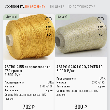
Сортировать:
По алфавиту
По цене
По популярности
↑
↕
↕
Штучный
Весовой
ASTRO 4155 старое золото
ASTRO 04071 ORO/ARGENTO
270 грамм
3 000
/кг
2 600
/кг
Производитель
ILARIA
Производитель
ILARIA
Метраж
2300м/100г
Метраж
2300м/100г
Тип пряжи
люрекс
Тип пряжи
люрекс
Состав
86% ацетилцеллюлоза, 14%
Состав
86% ацетилцеллюлоза, 14%
люрекс
люрекс
702
300