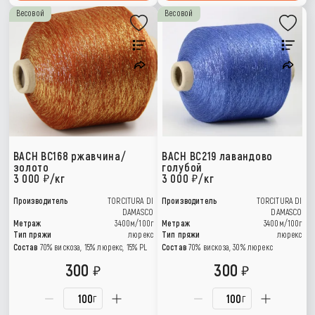
Весовой
Весовой
BACH BC168 ржавчина/
BACH BC219 лавандово
золото
голубой
3 000
/кг
3 000
/кг
Производитель
TORCITURA DI
Производитель
TORCITURA DI
DAMASCO
DAMASCO
Метраж
3400м/100г
Метраж
3400м/100г
Тип пряжи
люрекс
Тип пряжи
люрекс
Состав
70% вискоза, 15% люрекс, 15% РL
Состав
70% вискоза, 30% люрекс
300
300
г
г