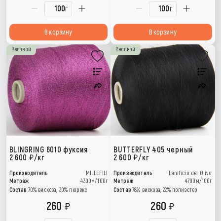
г
г
В корзину
В корзину
Весовой
Весовой
BLINGRING 6010 фуксия
BUTTERFLY 405 черный
2 600
/кг
2 600
/кг
Производитель
MILLEFILI
Производитель
Lanificio del Olivo
Метраж
4300м/100г
Метраж
4700м/100г
Состав
70% вискоза, 30% люрекс
Состав
78% вискоза, 22% полиэстер
260
260