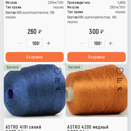
Метраж
2300м/100г
Производитель
ILARIA
Тип пряжи
люрекс
Метраж
2300м/100г
Тип пряжи
люрекс
Состав
86% ацетилцеллюлоза, 14%
люрекс
Состав
86% ацетилцеллюлоза, 14%
люрекс
260
300
г
г
В корзину
В корзину
Весовой
Весовой
ASTRO 4191 синий
ASTRO 4200 медный