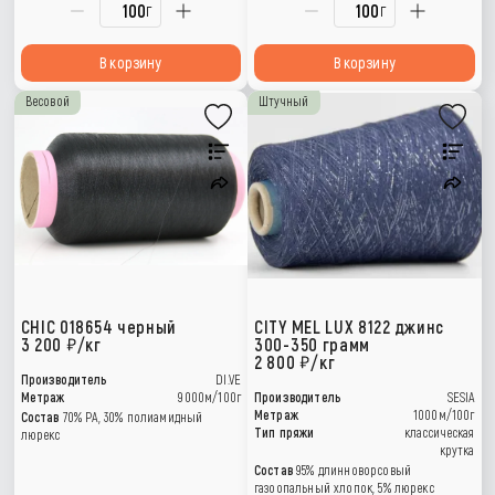
г
г
В корзину
В корзину
Весовой
Штучный
CHIC 018654 черный
CITY MEL LUX 8122 джинс
3 200
/кг
300-350 грамм
2 800
/кг
Производитель
DI.VE
Метраж
9000м/100г
Производитель
SESIA
Метраж
1000м/100г
Состав
70% РА, 30% полиамидный
Тип пряжи
классическая
люрекс
крутка
Состав
95% длинноворсовый
газоопальный хлопок, 5% люрекс