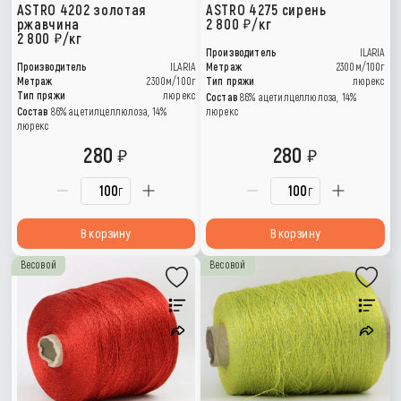
ASTRO 4202 золотая
ASTRO 4275 сирень
ржавчина
2 800
/кг
2 800
/кг
Производитель
ILARIA
Производитель
ILARIA
Метраж
2300м/100г
Метраж
2300м/100г
Тип пряжи
люрекс
Тип пряжи
люрекс
Состав
86% ацетилцеллюлоза, 14%
Состав
86% ацетилцеллюлоза, 14%
люрекс
люрекс
280
280
г
г
В корзину
В корзину
Весовой
Весовой