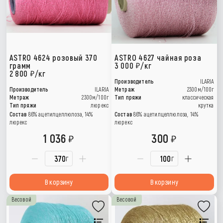
ASTRO 4624 розовый 370
ASTRO 4627 чайная роза
грамм
3 000
/кг
2 800
/кг
Производитель
ILARIA
Производитель
ILARIA
Метраж
2300м/100г
Метраж
2300м/100г
Тип пряжи
классическая
Тип пряжи
люрекс
крутка
Состав
86% ацетилцеллюлоза, 14%
Состав
86% ацетилцеллюлоза, 14%
люрекс
люрекс
1 036
300
г
г
В корзину
В корзину
Весовой
Весовой