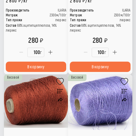
2 800
/кг
2 800
/кг
Производитель
ILARIA
Производитель
ILARIA
Метраж
2300м/100г
Метраж
2300м/100г
Тип пряжи
люрекс
Тип пряжи
люрекс
Состав
86% ацетилцеллюлоза, 14%
Состав
86% ацетилцеллюлоза, 14%
люрекс
люрекс
280
280
г
г
В корзину
В корзину
Весовой
Весовой