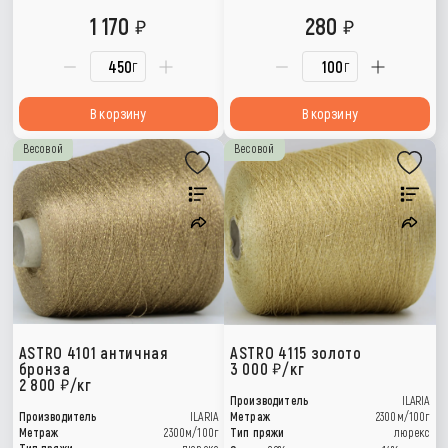
1 170
280
г
г
В корзину
В корзину
Весовой
Весовой
ASTRO 4101 античная
ASTRO 4115 золото
бронза
3 000
/кг
2 800
/кг
Производитель
ILARIA
Производитель
ILARIA
Метраж
2300м/100г
Метраж
2300м/100г
Тип пряжи
люрекс
Тип пряжи
люрекс