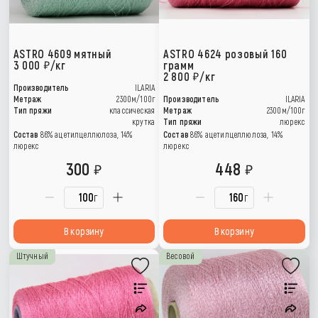
ASTRO 4609 мятный
ASTRO 4624 розовый 160
3 000
/кг
грамм
2 800
/кг
Производитель
ILARIA
Метраж
2300м/100г
Производитель
ILARIA
Тип пряжи
классическая
Метраж
2300м/100г
крутка
Тип пряжи
люрекс
Состав
86% ацетилцеллюлоза, 14%
Состав
86% ацетилцеллюлоза, 14%
люрекс
люрекс
300
448
г
г
В корзину
В корзину
Штучный
Весовой