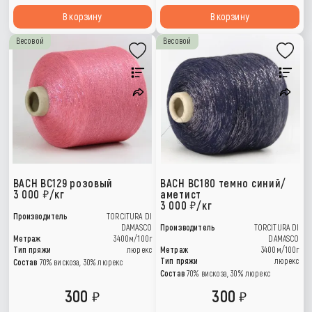
В корзину
В корзину
Весовой
Весовой
BACH ВС129 розовый
BACH ВС180 темно синий/
3 000
/кг
аметист
3 000
/кг
Производитель
TORCITURA DI
DAMASCO
Производитель
TORCITURA DI
Метраж
3400м/100г
DAMASCO
Тип пряжи
люрекс
Метраж
3400м/100г
Тип пряжи
люрекс
Состав
70% вискоза, 30% люрекс
Состав
70% вискоза, 30% люрекс
300
300