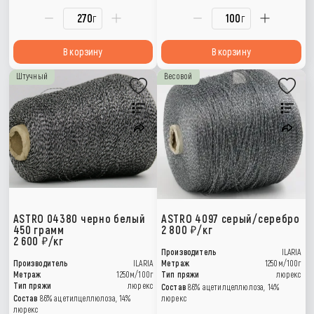
г
г
В корзину
В корзину
Штучный
Весовой
ASTRO 04380 черно белый
ASTRO 4097 серый/серебро
450 грамм
2 800
/кг
2 600
/кг
Производитель
ILARIA
Производитель
ILARIA
Метраж
1250м/100г
Метраж
1250м/100г
Тип пряжи
люрекс
Тип пряжи
люрекс
Состав
86% ацетилцеллюлоза, 14%
Состав
86% ацетилцеллюлоза, 14%
люрекс
люрекс