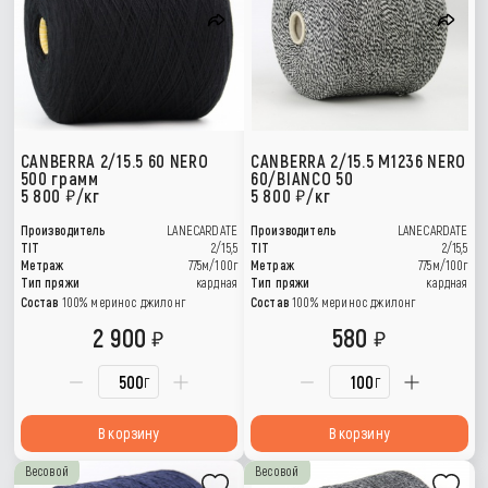
CANBERRA 2/15.5 60 NERO
CANBERRA 2/15.5 M1236 NERO
500 грамм
60/BIANCO 50
5 800
/кг
5 800
/кг
Производитель
LANECARDATE
Производитель
LANECARDATE
TIT
2/15,5
TIT
2/15,5
Метраж
775м/100г
Метраж
775м/100г
Тип пряжи
кардная
Тип пряжи
кардная
Состав
100% меринос джилонг
Состав
100% меринос джилонг
2 900
580
г
г
В корзину
В корзину
Весовой
Весовой