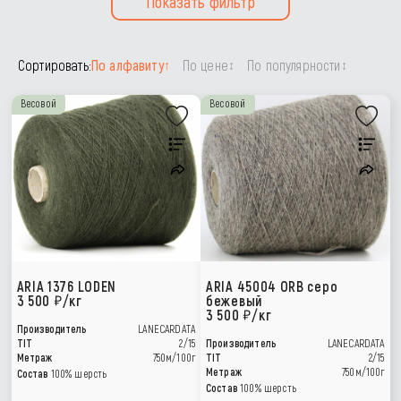
Показать фильтр
Сортировать:
По алфавиту
По цене
По популярности
↑
↕
↕
Весовой
Весовой
ARIA 1376 LODEN
ARIA 45004 ORB серо
3 500
/кг
бежевый
3 500
/кг
Производитель
LANECARDATA
TIT
2/15
Производитель
LANECARDATA
Метраж
750м/100г
TIT
2/15
Метраж
750м/100г
Состав
100% шерсть
Состав
100% шерсть