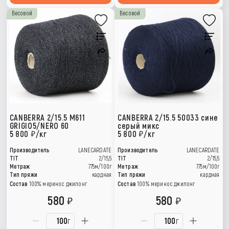
Весовой
Весовой
CANBERRA 2/15.5 M611
CANBERRA 2/15.5 50033 сине
GRIGIO5/NERO 60
серый микс
5 800
/кг
5 800
/кг
Производитель
LANECARDATE
Производитель
LANECARDATE
TIT
2/15,5
TIT
2/15,5
Метраж
775м/100г
Метраж
775м/100г
Тип пряжи
кардная
Тип пряжи
кардная
Состав
100% меринос джилонг
Состав
100% меринос джилонг
580
580
г
г