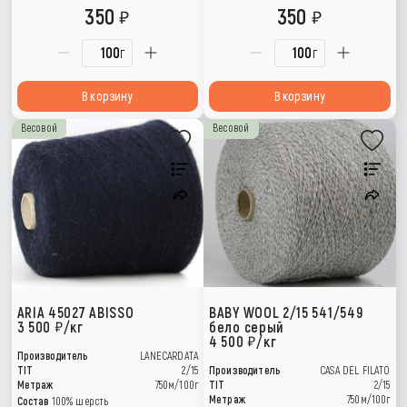
350
350
г
г
В корзину
В корзину
Весовой
Весовой
ARIA 45027 ABISSO
BABY WOOL 2/15 541/549
3 500
/кг
бело серый
4 500
/кг
Производитель
LANECARDATA
TIT
2/15
Производитель
CASA DEL FILATO
Метраж
750м/100г
TIT
2/15
Метраж
750м/100г
Состав
100% шерсть