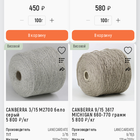
450
580
г
г
В корзину
В корзину
Весовой
Весовой
CANBERRA 3/15 M2700 бело
CANBERRA 9/15 3617
серый
MICHIGAN 660-770 грамм
5 800
/кг
5 800
/кг
Производитель
LANECARDATE
Производитель
LANECARDATE
TIT
3/15
TIT
9/15,5
Метраж
500м/100г
Метраж
170м/100г