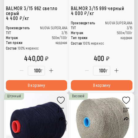
BALMOR 3/15 962 светло
BALMOR 3/15 999 черный
серый
4 000
/кг
4 400
/кг
Производитель
NUOVA SUPERLANA
Производитель
NUOVA SUPERLANA
TIT
3/15
TIT
3/15
Метраж
500м/100г
Метраж
500м/100г
Тип пряжи
кардная
Тип пряжи
кардная
Состав
100% меринос
Состав
100% меринос
440,00
400
г
г
В корзину
В корзину
Штучный
Весовой