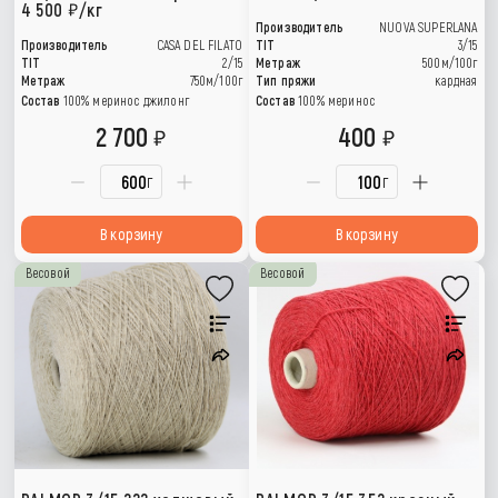
4 500
/кг
Производитель
NUOVA SUPERLANA
Производитель
CASA DEL FILATO
TIT
3/15
TIT
2/15
Метраж
500м/100г
Метраж
750м/100г
Тип пряжи
кардная
Состав
100% меринос джилонг
Состав
100% меринос
2 700
400
г
г
В корзину
В корзину
Весовой
Весовой