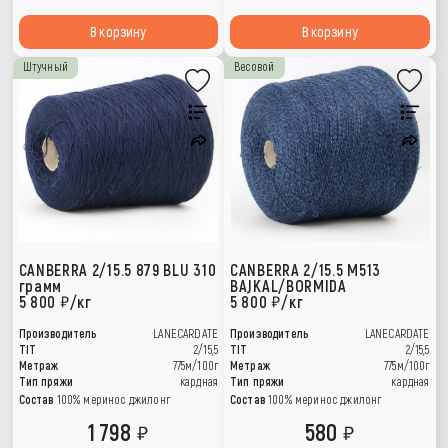
В корзину
В корзину
Штучный
Весовой
CANBERRA 2/15.5 879 BLU 310
CANBERRA 2/15.5 M513
грамм
BAJKAL/BORMIDA
5 800
/кг
5 800
/кг
Производитель
LANECARDATE
Производитель
LANECARDATE
TIT
2/15,5
TIT
2/15,5
Метраж
775м/100г
Метраж
775м/100г
Тип пряжи
кардная
Тип пряжи
кардная
Состав
100% меринос джилонг
Состав
100% меринос джилонг
1 798
580