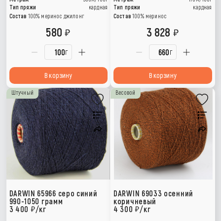
Тип пряжи
кардная
Тип пряжи
кардная
Состав
100% меринос джилонг
Состав
100% меринос
580
3 828
г
г
В корзину
В корзину
Штучный
Весовой
DARWIN 65966 серо синий
DARWIN 69033 осенний
990-1050 грамм
коричневый
3 400
/кг
4 300
/кг