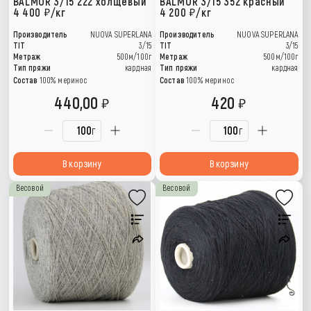
BALMOR 3/15 222 холщевый
BALMOR 3/15 352 красный
4 400
/кг
4 200
/кг
Производитель
NUOVA SUPERLANA
Производитель
NUOVA SUPERLANA
TIT
3/15
TIT
3/15
Метраж
500м/100г
Метраж
500м/100г
Тип пряжи
кардная
Тип пряжи
кардная
Состав
100% меринос
Состав
100% меринос
440,00
420
г
г
В корзину
В корзину
Весовой
Весовой