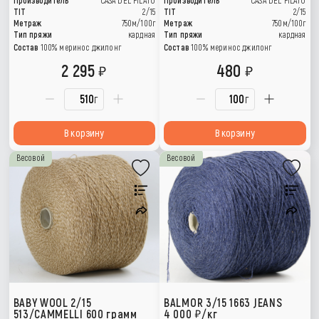
TIT
2/15
TIT
2/15
Метраж
750м/100г
Метраж
750м/100г
Тип пряжи
кардная
Тип пряжи
кардная
Состав
100% меринос джилонг
Состав
100% меринос джилонг
2 295
480
г
г
В корзину
В корзину
Весовой
Весовой
BABY WOOL 2/15
BALMOR 3/15 1663 JEANS
513/CAMMELLI 600 грамм
4 000
/кг