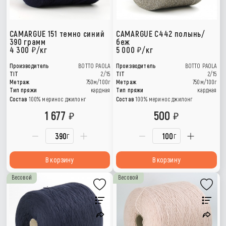
CAMARGUE 151 темно синий
CAMARGUE C442 полынь/
390 грамм
беж
4 300
/кг
5 000
/кг
Производитель
BOTTO PAOLA
Производитель
BOTTO PAOLA
TIT
2/15
TIT
2/15
Метраж
750м/100г
Метраж
750м/100г
Тип пряжи
кардная
Тип пряжи
кардная
Состав
100% меринос джилонг
Состав
100% меринос джилонг
1 677
500
г
г
В корзину
В корзину
Весовой
Весовой