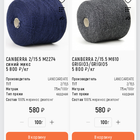
CANBERRA 2/15.5 M2274
CANBERRA 2/15.5 M610
синий микс
GRIGIO3/GRIGIO5
5 800
/кг
5 800
/кг
Производитель
LANECARDATE
Производитель
LANECARDATE
TIT
2/15,5
TIT
2/15,5
Метраж
775м/100г
Метраж
775м/100г
Тип пряжи
кардная
Тип пряжи
кардная
Состав
100% меринос джилонг
Состав
100% меринос джилонг
580
580
г
г
В корзину
В корзину