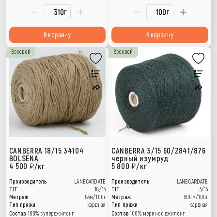
г
г
В корзину
В корзину
Весовой
Весовой
CANBERRA 18/15 34104
CANBERRA 3/15 60/2841/876
BOLSENA
черный изумруд
4 500
/кг
5 800
/кг
Производитель
LANECARDATE
Производитель
LANECARDATE
TIT
18/15
TIT
3/15
Метраж
83м/100г
Метраж
500м/100г
Тип пряжи
кардная
Тип пряжи
кардная
Состав
100% суперджилонг
Состав
100% меринос джилонг