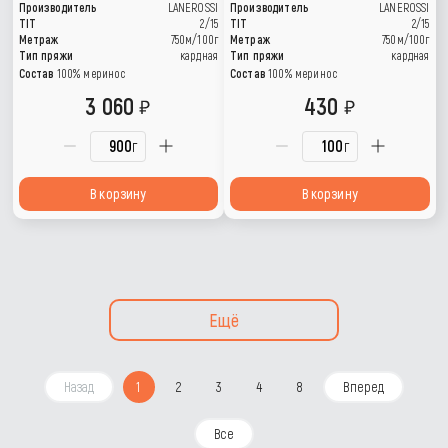
Производитель
LANEROSSI
Производитель
LANEROSSI
TIT
2/15
TIT
2/15
Метраж
750м/100г
Метраж
750м/100г
Тип пряжи
кардная
Тип пряжи
кардная
Состав
100% меринос
Состав
100% меринос
3 060
430
г
г
В корзину
В корзину
Ещё
Назад
1
2
3
4
8
Вперед
Все