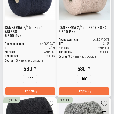
CANBERRA 2/15.5 2554
CANBERRA 2/15.5 2947 ROSA
ABISSO
5 800
/кг
5 800
/кг
Производитель
LANECARDATE
Производитель
LANECARDATE
TIT
2/15,5
TIT
2/15,5
Метраж
775м/100г
Метраж
775м/100г
Тип пряжи
кардная
Тип пряжи
кардная
Состав
100% меринос джилонг
Состав
100% меринос джилонг
580
580
г
г
В корзину
В корзину
Штучный
Весовой