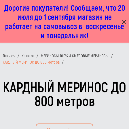
Дорогие покупатели! Сообщаем, что 20
г. Москва, Маленковская 32 стр 2А
+7 925 449 67 92
пн-пт с 11:00 до 19:00, сб с 11:00 до 17:00
июля до 1 сентября магазин не
работает на самовывоз в воскресенье
и понедельник!
Главная
/
Каталог
/
МЕРИНОСЫ 100% И СМЕСОВЫЕ МЕРИНОСЫ
/
КАРДНЫЙ МЕРИНОС ДО 800 метров
/
КАРДНЫЙ МЕРИНОС ДО
800 метров