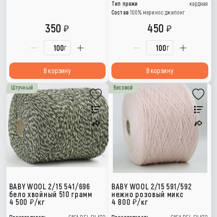
Тип пряжи
кардная
Состав
100% меринос джилонг
350
450
г
г
В корзину
В корзину
Штучный
Весовой
BABY WOOL 2/15 541/696
BABY WOOL 2/15 591/592
бело хвойный 510 грамм
нежно розовый микс
4 500
/кг
4 800
/кг
Производитель
CASA DEL FILATO
Производитель
CASA DEL FILATO