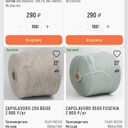
Состав
42% меринос. 20% РА, 35% нейлон,
3% эластан
3% эластан
290
290
г
г
В корзину
В корзину
Весовой
Весовой
CAPOLAVORO 200 BEIGE
CAPOLAVORO 9300 FOSCHIA
2 900
/кг
2 900
/кг
Производитель
FILATI RICCIO
Производитель
FILATI RICCIO
Метраж
1500м/100г
Метраж
1500м/100г