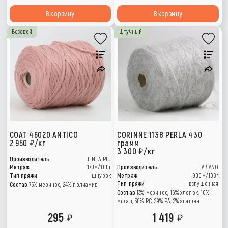
В корзину
В корзину
Весовой
Штучный
COAT 46020 ANTICO
CORINNE 1138 PERLA 430
2 950
/кг
грамм
3 300
/кг
Производитель
LINEA PIU
Метраж
170м/100г
Производитель
FABIANO
Тип пряжи
шнурок
Метраж
900м/100г
Тип пряжи
вспушенная
Состав
76% меринос, 24% полиамид
Состав
13% меринос, 16% хлопок, 10%
модал, 30% РС, 29% РА, 2% эластан
295
1 419