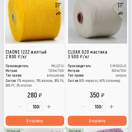
CIAONE 1222 желтый
CLOAK 020 мастика
2 800
/кг
3 500
/кг
Производитель
MILLEFILI
Производитель
E.MIROGLIO
Метраж
1200м/100г
Метраж
600м/100г
Тип пряжи
вспушенная
Тип пряжи
шнурок
Состав
17% меринос, 15% вискоза, 38% РА,
Состав
60% меринос, 40% полиамид
28% PC, 2% эластан
280
350
г
г
В корзину
В корзину
Штучный
Весовой