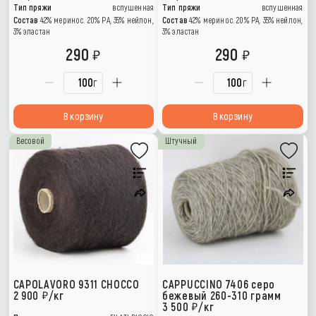
Тип пряжи
вспушенная
Тип пряжи
вспушенная
Состав
42% меринос. 20% РА, 35% нейлон,
Состав
42% меринос. 20% РА, 35% нейлон,
3% эластан
3% эластан
290
290
г
г
В корзину
В корзину
Весовой
Штучный
CAPOLAVORO 9311 CHOCCO
CAPPUCCINO 7406 серо
2 900
/кг
бежевый 260-310 грамм
3 500
/кг