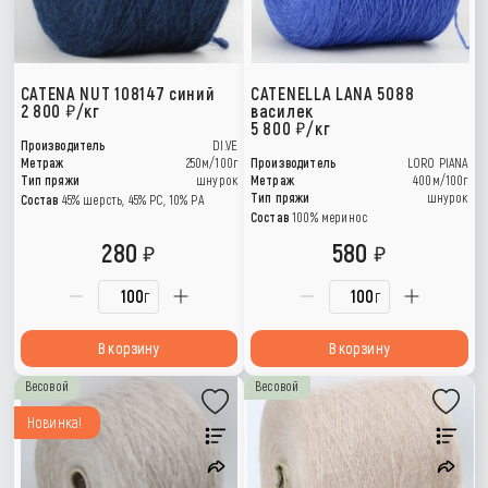
CATENA NUT 108147 синий
CATENELLA LANA 5088
2 800
/кг
василек
5 800
/кг
Производитель
DI.VE
Метраж
250м/100г
Производитель
LORO PIANA
Тип пряжи
шнурок
Метраж
400м/100г
Тип пряжи
шнурок
Состав
45% шерсть, 45% РС, 10% РА
Состав
100% меринос
280
580
г
г
В корзину
В корзину
Весовой
Весовой
Новинка!