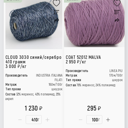
CLOUD 3030 синий/серебро
COAT 52012 MALVA
410 грамм
2 950
/кг
3 000
/кг
Производитель
LINEA PIU
Производитель
INDUSTRIA ITALIANA
Метраж
170м/100г
FILATI
Тип пряжи
шнурок
Метраж
180м/100г
Состав
76% меринос, 24% полиамид
Тип пряжи
шнурок
Состав
32% меринос, 43% полиамид, 25%
акрил
1 230
295
г
г