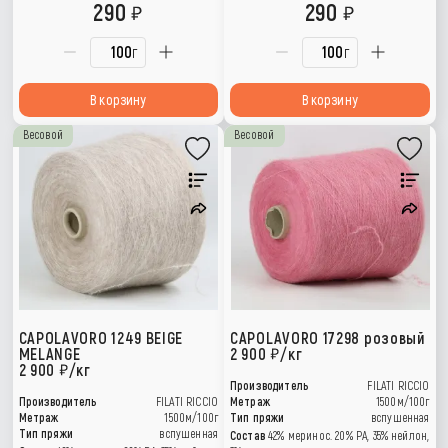
290
290
г
г
В корзину
В корзину
Весовой
Весовой
CAPOLAVORO 1249 BEIGE
CAPOLAVORO 17298 розовый
MELANGE
2 900
/кг
2 900
/кг
Производитель
FILATI RICCIO
Производитель
FILATI RICCIO
Метраж
1500м/100г
Метраж
1500м/100г
Тип пряжи
вспушенная
Тип пряжи
вспушенная
Состав
42% меринос. 20% РА, 35% нейлон,