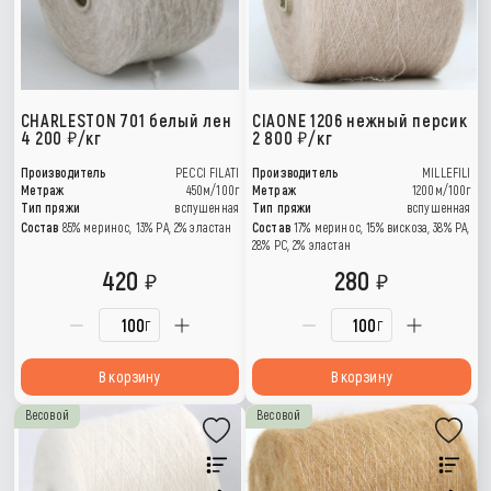
CHARLESTON 701 белый лен
CIAONE 1206 нежный персик
4 200
/кг
2 800
/кг
Производитель
PECCI FILATI
Производитель
MILLEFILI
Метраж
450м/100г
Метраж
1200м/100г
Тип пряжи
вспушенная
Тип пряжи
вспушенная
Состав
85% меринос, 13% РА, 2% эластан
Состав
17% меринос, 15% вискоза, 38% РА,
28% PC, 2% эластан
420
280
г
г
В корзину
В корзину
Весовой
Весовой