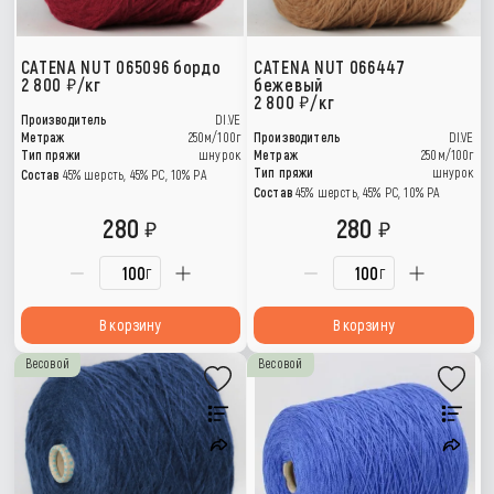
CATENA NUT 065096 бордо
CATENA NUT 066447
2 800
/кг
бежевый
2 800
/кг
Производитель
DI.VE
Метраж
250м/100г
Производитель
DI.VE
Тип пряжи
шнурок
Метраж
250м/100г
Тип пряжи
шнурок
Состав
45% шерсть, 45% РС, 10% РА
Состав
45% шерсть, 45% РС, 10% РА
280
280
г
г
В корзину
В корзину
Весовой
Весовой