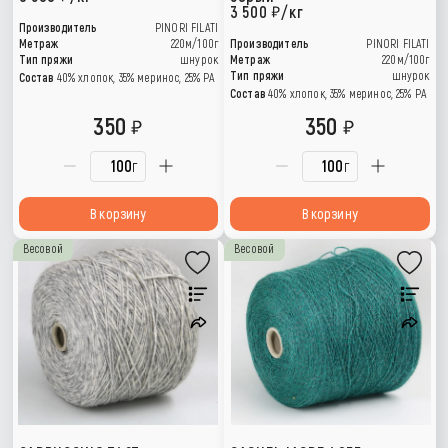
3 500
/кг
Производитель
PINORI FILATI
Метраж
220м/100г
Производитель
PINORI FILATI
Тип пряжи
шнурок
Метраж
220м/100г
Тип пряжи
шнурок
Состав
40% хлопок, 35% меринос, 25% PA
Состав
40% хлопок, 35% меринос, 25% PA
350
350
г
г
В корзину
В корзину
Весовой
Весовой