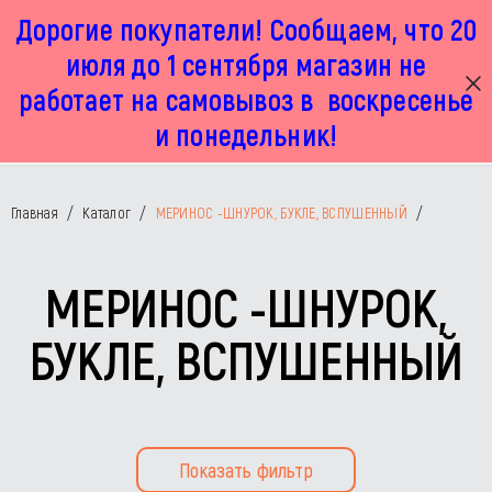
Дорогие покупатели! Сообщаем, что 20
г. Москва, Маленковская 32 стр 2А
+7 925 449 67 92
пн-пт с 11:00 до 19:00, сб с 11:00 до 17:00
июля до 1 сентября магазин не
работает на самовывоз в воскресенье
и понедельник!
Главная
/
Каталог
/
МЕРИНОС -ШНУРОК, БУКЛЕ, ВСПУШЕННЫЙ
/
МЕРИНОС -ШНУРОК,
БУКЛЕ, ВСПУШЕННЫЙ
Показать фильтр