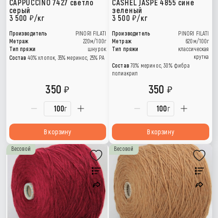
CAPPUCCINO 7427 светло
CASHEL JASPE 4855 сине
серый
зеленый
3 500
/кг
3 500
/кг
Производитель
PINORI FILATI
Производитель
PINORI FILATI
Метраж
220м/100г
Метраж
620м/100г
Тип пряжи
шнурок
Тип пряжи
классическая
крутка
Состав
40% хлопок, 35% меринос, 25% PA
Состав
70% меринос, 30% фибра
полиакрил
350
350
г
г
В корзину
В корзину
Весовой
Весовой