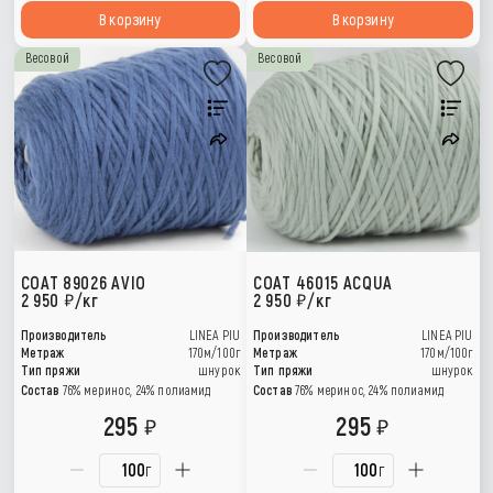
В корзину
В корзину
Весовой
Весовой
COAT 89026 AVIO
COAT 46015 ACQUA
2 950
/кг
2 950
/кг
Производитель
LINEA PIU
Производитель
LINEA PIU
Метраж
170м/100г
Метраж
170м/100г
Тип пряжи
шнурок
Тип пряжи
шнурок
Состав
76% меринос, 24% полиамид
Состав
76% меринос, 24% полиамид
295
295
г
г