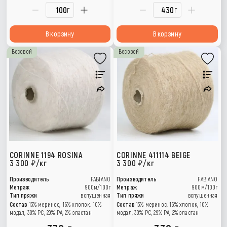
г
г
В корзину
В корзину
Весовой
Весовой
CORINNE 1194 ROSINA
CORINNE 411114 BEIGE
3 300
/кг
3 300
/кг
Производитель
FABIANO
Производитель
FABIANO
Метраж
900м/100г
Метраж
900м/100г
Тип пряжи
вспушенная
Тип пряжи
вспушенная
Состав
13% меринос, 16% хлопок, 10%
Состав
13% меринос, 16% хлопок, 10%
модал, 30% РС, 29% РА, 2% эластан
модал, 30% РС, 29% РА, 2% эластан