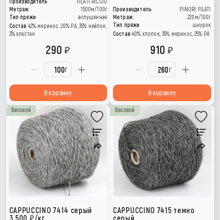
Производитель
FILATI RICCIO
Метраж
1500м/100г
Производитель
PINORI FILATI
Тип пряжи
вспушенная
Метраж
220м/100г
Тип пряжи
шнурок
Состав
42% меринос. 20% РА, 35% нейлон,
3% эластан
Состав
40% хлопок, 35% меринос, 25% PA
290
910
г
г
В корзину
В корзину
Весовой
Весовой
CAPPUCCINO 7414 серый
CAPPUCCINO 7415 темно
3 500
/кг
серый