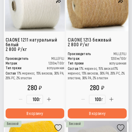
CIAONE 1211 натуральный
CIAONE 1213 бежевый
белый
2 800
/кг
2 800
/кг
Производитель
MILLEFILI
Производитель
MILLEFILI
Метраж
1200м/100г
Метраж
1200м/100г
Тип пряжи
вспушенная
Тип пряжи
вспушенная
Состав
17% меринос, 15% вискоз17%
Состав
17% меринос, 15% вискоза, 38% РА,
меринос, 15% вискоза, 38% РА, 28% PC, 2%
28% PC, 2% эластан
эластана, 38% РА, 2% эластан
280
280
г
г
В корзину
В корзину
Весовой
Весовой