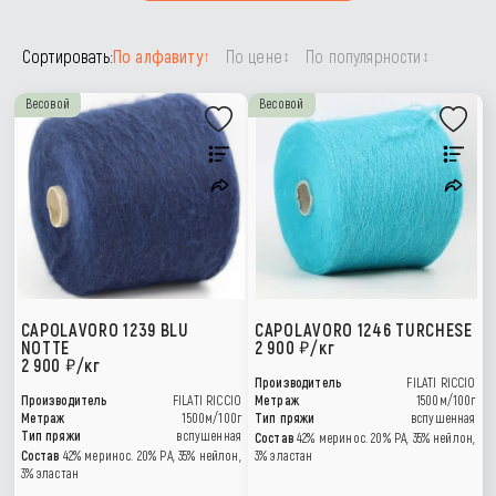
Сортировать:
По алфавиту
По цене
По популярности
↑
↕
↕
Весовой
Весовой
CAPOLAVORO 1239 BLU
CAPOLAVORO 1246 TURCHESE
NOTTE
2 900
/кг
2 900
/кг
Производитель
FILATI RICCIO
Производитель
FILATI RICCIO
Метраж
1500м/100г
Метраж
1500м/100г
Тип пряжи
вспушенная
Тип пряжи
вспушенная
Состав
42% меринос. 20% РА, 35% нейлон,
Состав
42% меринос. 20% РА, 35% нейлон,
3% эластан
3% эластан