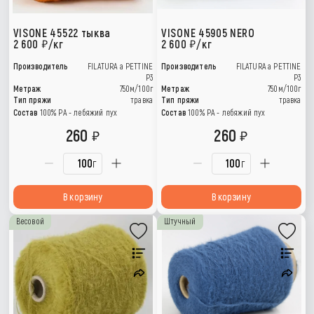
VISONE 45522 тыква
VISONE 45905 NERO
2 600
/кг
2 600
/кг
Производитель
FILATURA a PETTINE
Производитель
FILATURA a PETTINE
P3
P3
Метраж
750м/100г
Метраж
750м/100г
Тип пряжи
травка
Тип пряжи
травка
Состав
100% PA - лебяжий пух
Состав
100% PA - лебяжий пух
260
260
г
г
В корзину
В корзину
Весовой
Штучный