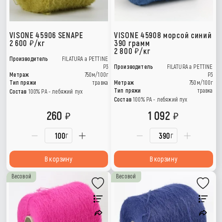
VISONE 45906 SENAPE
VISONE 45908 морсой синий
2 600
/кг
390 грамм
2 800
/кг
Производитель
FILATURA a PETTINE
P3
Производитель
FILATURA a PETTINE
Метраж
750м/100г
P3
Тип пряжи
травка
Метраж
750м/100г
Тип пряжи
травка
Состав
100% PA - лебяжий пух
Состав
100% PA - лебяжий пух
260
1 092
г
г
В корзину
В корзину
Весовой
Весовой