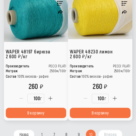
WAPER 48197 бирюза
WAPER 48230 лимон
2 600
/кг
2 600
/кг
Производитель
PECCI FILATI
Производитель
PECCI FILATI
Метраж
2500м/100г
Метраж
2500м/100г
Состав
100% вискоза- рафия
Состав
100% вискоза- рафия
260
260
г
г
В корзину
В корзину
Назад
1
7
8
9
10
Вперед