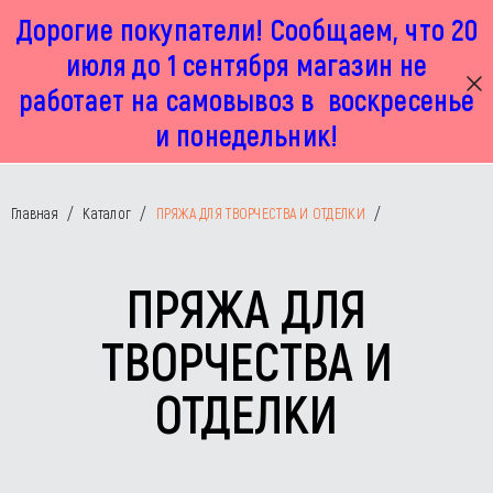
Дорогие покупатели! Сообщаем, что 20
г. Москва, Маленковская 32 стр 2А
+7 925 449 67 92
пн-пт с 11:00 до 19:00, сб с 11:00 до 17:00
июля до 1 сентября магазин не
работает на самовывоз в воскресенье
и понедельник!
Главная
/
Каталог
/
ПРЯЖА ДЛЯ ТВОРЧЕСТВА И ОТДЕЛКИ
/
ПРЯЖА ДЛЯ
ТВОРЧЕСТВА И
ОТДЕЛКИ