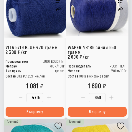
VITA 5719 BLUE 470 грамм
WAPER 48186 синий 650
2 300
/кг
грамм
2 600
/кг
Производитель
LUIGI BOLDRINI
Метраж
700м/100г
Производитель
PECCI FILATI
Тип пряжи
травка
Метраж
2500м/100г
Состав
80% РС, 20% нейлон
Состав
100% вискоза- рафия
1 081
1 690
г
г
В корзину
В корзину
Весовой
Весовой