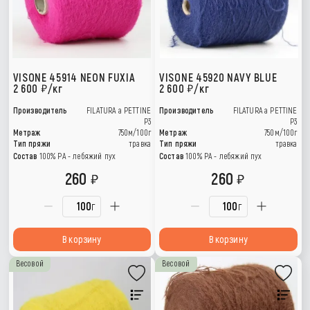
VISONE 45914 NEON FUXIA
VISONE 45920 NAVY BLUE
2 600
/кг
2 600
/кг
Производитель
FILATURA a PETTINE
Производитель
FILATURA a PETTINE
P3
P3
Метраж
750м/100г
Метраж
750м/100г
Тип пряжи
травка
Тип пряжи
травка
Состав
100% PA - лебяжий пух
Состав
100% PA - лебяжий пух
260
260
г
г
В корзину
В корзину
Весовой
Весовой