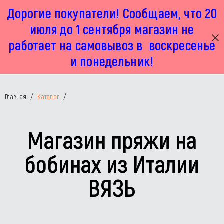
Дорогие покупатели! Сообщаем, что 20
г. Москва, Маленковская 32 стр 2А
+7 925 449 67 92
пн-пт с 11:00 до 19:00, сб с 11:00 до 17:00
июля до 1 сентября магазин не
работает на самовывоз в воскресенье
и понедельник!
Главная
/
Каталог
/
Магазин пряжи на
бобинах из Италии
ВЯЗЬ